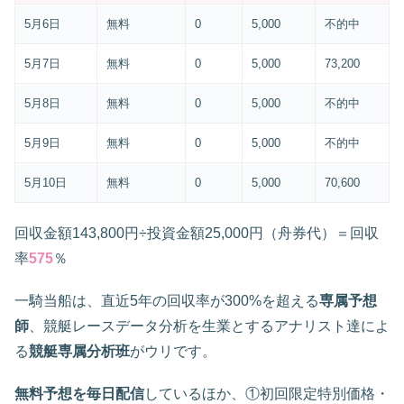
5月6日
無料
0
5,000
不的中
5月7日
無料
0
5,000
73,200
5月8日
無料
0
5,000
不的中
5月9日
無料
0
5,000
不的中
5月10日
無料
0
5,000
70,600
回収金額143,800円÷投資金額25,000円（舟券代）＝回収
率
575
％
一騎当船は、直近5年の回収率が300%を超える
専属予想
師
、競艇レースデータ分析を生業とするアナリスト達によ
る
競艇専属分析班
がウリです。
無料予想を毎日配信
しているほか、①初回限定特別価格・