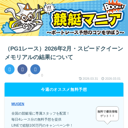
（PG1レース）2026年2月・スピードクイーン
メモリアルの結果について
0
0
2026.03.31
2026.03.01
今週のオススメ無料予想
MUGEN
無料で優良情報
全国の競艇場に専属スタッフを配置！
ゲット！！
毎日4レース分の無料予想を提供
LINEで総額100万円のキャンペーン中！