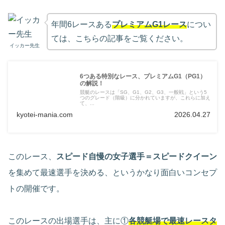
年間6レースある
プレミアムG1レース
につい
ては、こちらの記事をご覧ください。
イッカー先生
6つある特別なレース、プレミアムG1（PG1）
の解説！
競艇のレースは「SG、G1、G2、G3、一般戦」という5
つのグレード（階級）に分かれていますが、これらに加え
て、...
kyotei-mania.com
2026.04.27
このレース、
スピード自慢の女子選手＝スピードクイーン
を集めて最速選手を決める、というかなり面白いコンセプ
トの開催です。
このレースの出場選手は、主に①
各競艇場で最速レースタ