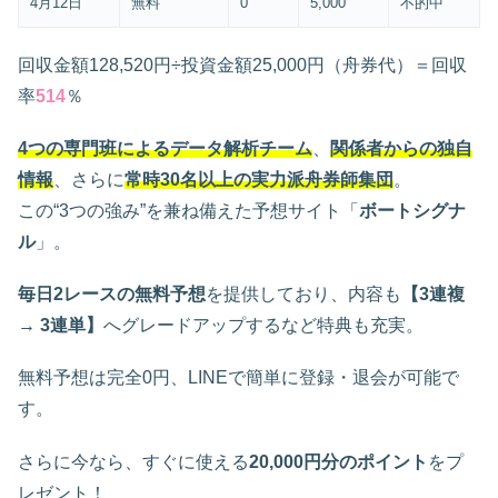
4月12日
無料
0
5,000
不的中
回収金額128,520円÷投資金額25,000円（舟券代）＝回収
率
514
％
4つの専門班によるデータ解析チーム
、
関係者からの独自
情報
、さらに
常時30名以上の実力派舟券師集団
。
この“3つの強み”を兼ね備えた予想サイト「
ボートシグナ
ル
」。
毎日2レースの無料予想
を提供しており、内容も
【3連複
→ 3連単】
へグレードアップするなど特典も充実。
無料予想は完全0円、LINEで簡単に登録・退会が可能で
す。
さらに今なら、すぐに使える
20,000円分のポイント
をプ
レゼント！