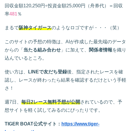
回収金額120,250円÷投資金額25,000円（舟券代）＝回収
率
481
％
まるで
阪神タイガース
のようなロゴですが・・・（笑）
このサイトの予想の特徴は、AIが作成した最先端のデータ
からの「
当たる組み合わせ
」に加えて、
関係者情報
を織り
込んでいるところ。
使い方は、
LINEで友だち登録
後、指定されたレースを確
認し、レースが終わったら結果を確認するだけという手軽
さ！
週7日、
毎日2レース無料予想が公開
されているので、予
想サイトを軽く試してみるのにぴったりです。
TIGER BOAT公式サイト：
https://www.tiger-