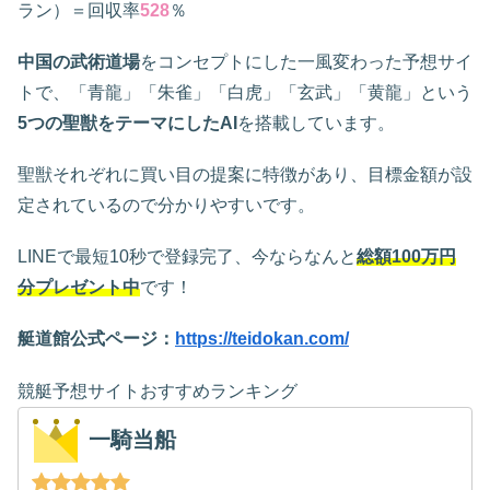
ラン）＝回収率
528
％
中国の武術道場
をコンセプトにした一風変わった予想サイ
トで、「青龍」「朱雀」「白虎」「玄武」「黄龍」という
5つの聖獣をテーマにしたAI
を搭載しています。
聖獣それぞれに買い目の提案に特徴があり、目標金額が設
定されているので分かりやすいです。
LINEで最短10秒で登録完了、今ならなんと
総額100万円
分プレゼント中
です！
艇道館公式ページ：
https://teidokan.com/
競艇予想サイトおすすめランキング
一騎当船