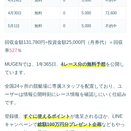
4月29日
無料
0
5,000
不的中
4月30日
無料
0
5,000
72,600
5月1日
無料
0
5,000
不的中
回収金額131,780円÷投資金額25,000円（舟券代）＝回収
率
527
％
MUGENでは、1年365日、
4レース分の無料予想
を公開し
ています。
全国24ヶ所の競艇場に専属スタッフを配置しており、ユ
ーザーは情報公開時刻にレース情報を確認しにいく仕組み
です。
登録後、
すぐに使えるポイント
が進呈されるほか、LINE
キャンペーンで
総額100万円分プレゼント企画
などもやっ