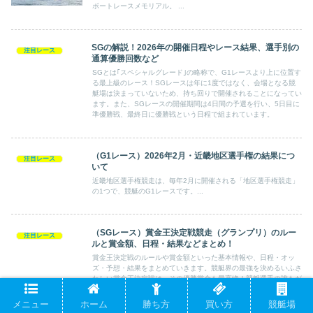
ボートレースメモリアル。 ...
SGの解説！2026年の開催日程やレース結果、選手別の
注目レース
通算優勝回数など
SGとは｢スペシャルグレード｣の略称で、G1レースより上に位置す
る最上級のレース！SGレースは年に1度ではなく、会場となる競
艇場は決まっていないため、持ち回りで開催されることになってい
ます。また、SGレースの開催期間は4日間の予選を行い、5日目に
準優勝戦、最終日に優勝戦という日程で組まれています。
（G1レース）2026年2月・近畿地区選手権の結果につ
注目レース
いて
近畿地区選手権競走は、毎年2月に開催される「地区選手権競走」
の1つで、競艇のG1レースです。...
（SGレース）賞金王決定戦競走（グランプリ）のルー
注目レース
ルと賞金額、日程・結果などまとめ！
賞金王決定戦のルールや賞金額といった基本情報や、日程・オッ
ズ・予想・結果をまとめていきます。競艇界の最強を決めるいふさ
わしい賞金王決定戦は、その優勝賞金も最高峰！競艇選手の誰もが
目指すレースですが、グランプリレースへ参加できる選手はたった
の18名だけなんですよ。
メニュー
ホーム
勝ち方
買い方
競艇場