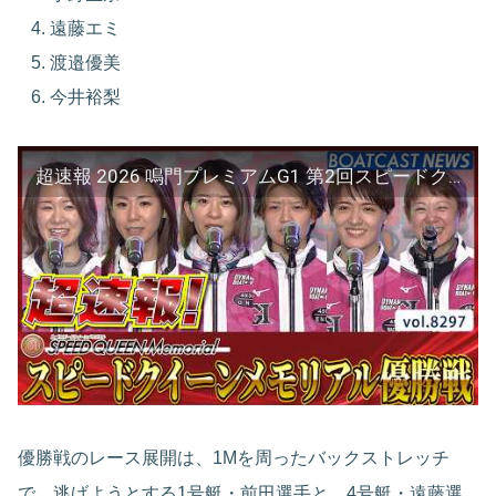
遠藤エミ
渡邉優美
今井裕梨
超速報 2026 鳴門プレミアムG1 第2回スピードクイーンメモリアル 優勝戦│鳴門プレミアムG1 第2回スピードクイーンメモリアル 最終日12R
優勝戦のレース展開は、1Mを周ったバックストレッチ
で、逃げようとする1号艇・前田選手と、4号艇・遠藤選