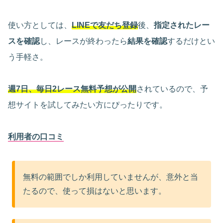
使い方としては、
LINEで友だち登録
後、
指定されたレー
スを確認
し、レースが終わったら
結果を確認
するだけとい
う手軽さ。
週7日、毎日2レース無料予想が公開
されているので、予
想サイトを試してみたい方にぴったりです。
利用者の口コミ
無料の範囲でしか利用していませんが、意外と当
たるので、使って損はないと思います。