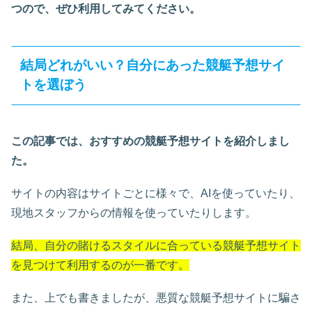
つので、ぜひ利用してみてください。
結局どれがいい？自分にあった競艇予想サイ
トを選ぼう
この記事では、おすすめの競艇予想サイトを紹介しまし
た。
サイトの内容はサイトごとに様々で、AIを使っていたり、
現地スタッフからの情報を使っていたりします。
結局、自分の賭けるスタイルに合っている競艇予想サイト
を見つけて利用するのが一番です。
また、上でも書きましたが、悪質な競艇予想サイトに騙さ