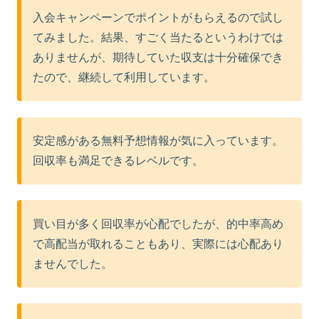
入会キャンペーンでポイントがもらえるので試し
てみました。結果、すごく当たるというわけでは
ありませんが、期待していた収支は十分確保でき
たので、継続して利用しています。
安定感がある無料予想情報が気に入っています。
回収率も満足できるレベルです。
買い目が多く回収率が心配でしたが、的中率高め
で高配当が取れることもあり、実際には心配あり
ませんでした。