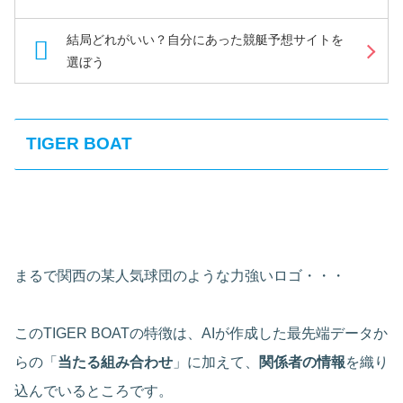
結局どれがいい？自分にあった競艇予想サイトを
選ぼう
TIGER BOAT
まるで関西の某人気球団のような力強いロゴ・・・
このTIGER BOATの特徴は、AIが作成した最先端データか
らの「
当たる組み合わせ
」に加えて、
関係者の情報
を織り
込んでいるところです。