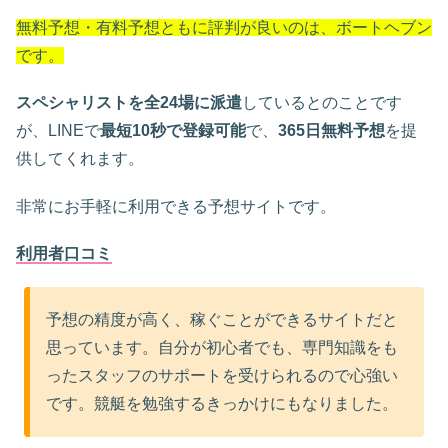
無料予想・有料予想ともに評判が良いのは、ボートヘブン
です。
スペシャリストを全24場に派遣
しているとのことです
が、LINEで
最短10秒で登録可能
で、
365日無料予想
を提
供してくれます。
非常にお手軽に利用できる予想サイトです。
利用者口コミ
予想の精度が高く、稼ぐことができるサイトだと
思っています。自分が初心者でも、専門知識をも
ったスタッフのサポートを受けられるので心強い
です。競艇を勉強するきっかけにもなりました。