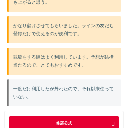
も上がると思う。
かなり儲けさせてもらいました。ラインの友だち
登録だけで使えるのが便利です。
競艇をする際はよく利用しています。予想が結構
当たるので、とてもおすすめです。
一度だけ利用したが外れたので、それ以来使って
いない。
修羅公式