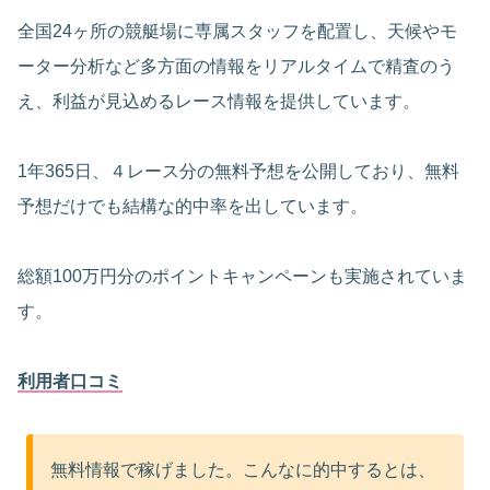
全国24ヶ所の競艇場に専属スタッフを配置し、天候やモ
ーター分析など多方面の情報をリアルタイムで精査のう
え、利益が見込めるレース情報を提供しています。
1年365日、４レース分の
無料予想を公開しており、無料
予想だけでも結構な的中率を出しています。
総額100万円分
のポイントキャンペーンも実施されていま
す。
利用者口コミ
無料情報で稼げました。こんなに的中するとは、