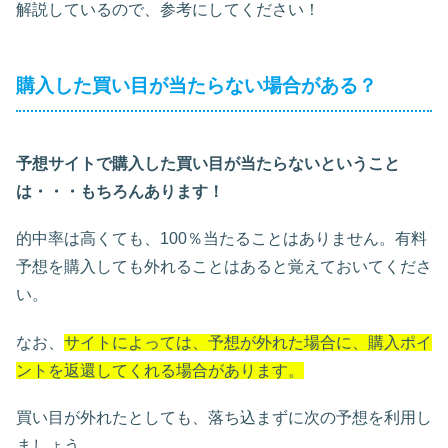
解説しているので、参考にしてください！
購入した買い目が当たらない場合がある？
予想サイトで購入した
買い目が当たらないということ
は・・・もちろんあります！
的中率は高くても、100％当たることはありません。有料
予想を購入しても外れることはあると覚えておいてくださ
い。
なお、
サイトによっては、予想が外れた場合に、購入ポイ
ントを返還してくれる場合があります。
買い目が外れたとしても、落ち込まずに次の予想を利用し
ましょう。