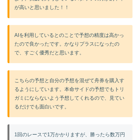
が高いと思いました！！
AIを利用しているとのことで予想の精度は高かっ
たので良かったです。かなりプラスになったの
で、すごく優秀だと思います。
こちらの予想と自分の予想を混ぜて舟券を購入す
るようにしています。本命サイドの予想でもトリ
ガミにならないよう予想してくれるので、見てい
るだけでも面白いです。
1回のレースで1万かかりますが、勝ったら数万円