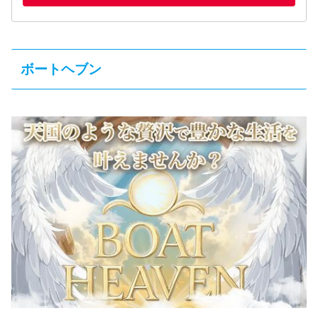
ボートヘブン