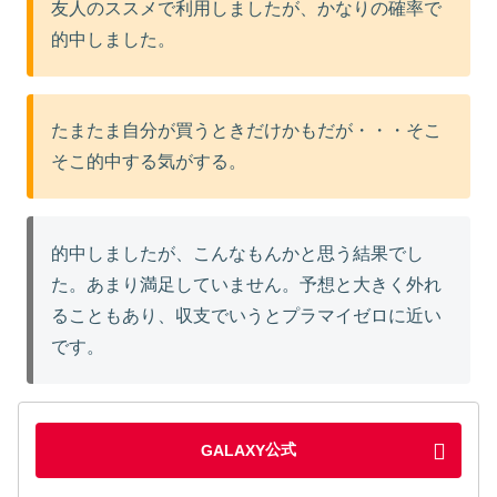
友人のススメで利用しましたが、かなりの確率で
的中しました。
たまたま自分が買うときだけかもだが・・・そこ
そこ的中する気がする。
的中しましたが、こんなもんかと思う結果でし
た。あまり満足していません。予想と大きく外れ
ることもあり、収支でいうとプラマイゼロに近い
です。
公式
GALAXY