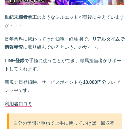
世紀末覇者拳王
のようなシルエットが背後にみえています
が・・・
長年業界に携わってきた知識・経験則で、
リアルタイムで
情報精査
に取り組んでいるというこのサイト。
LINE登録
で手軽に使うことができ、専属担当者がサポー
トしてくれます。
新規会員登録時、サービスポイントを
10,000円分
プレゼ
ント中です。
利用者口コミ
自分の予想と重ねて上手に使っていけば、回収率