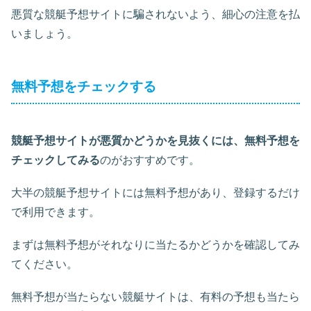
悪質な競艇予想サイトに騙されないよう、細心の注意を払
いましょう。
無料予想をチェックする
競艇予想サイトが悪質かどうかを見抜くには、無料予想を
チェックしてみる
のがおすすめです。
大半の競艇予想サイトには無料予想があり、登録するだけ
で利用できます。
まずは無料予想がそれなりに当たるかどうかを確認してみ
てください。
無料予想が当たらない競艇サイトは、有料の予想も当たら