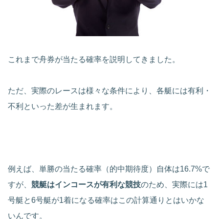
これまで舟券が当たる確率を説明してきました。
ただ、実際のレースは様々な条件により、各艇には有利・
不利といった差が生まれます。
例えば、単勝の当たる確率（的中期待度）自体は16.7%で
すが、
競艇はインコースが有利な競技
のため、実際には1
号艇と6号艇が1着になる確率はこの計算通りとはいかな
いんです。