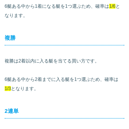
6艇ある中から1着になる艇を1つ選ぶため、確率は
1/6
と
なります。
複勝
複勝は2着以内に入る艇を当てる買い方です。
6艇ある中から2着までに入る艇を1つ選ぶため、確率は
1/3
となります。
2連単