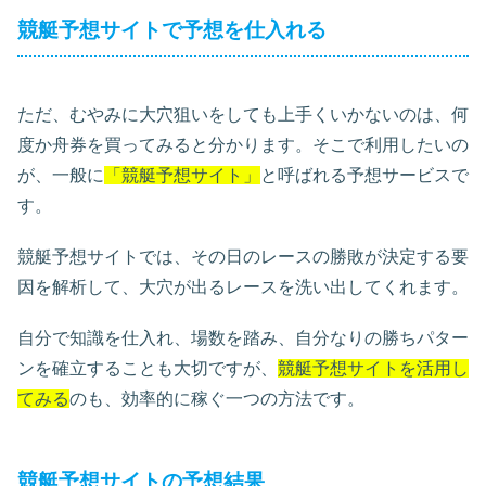
競艇予想サイトで予想を仕入れる
ただ、むやみに大穴狙いをしても上手くいかないのは、何
度か舟券を買ってみると分かります。そこで利用したいの
が、一般に
「競艇予想サイト」
と呼ばれる予想サービスで
す。
競艇予想サイトでは、その日のレースの勝敗が決定する要
因を解析して、大穴が出るレースを洗い出してくれます。
自分で知識を仕入れ、場数を踏み、自分なりの勝ちパター
ンを確立することも大切ですが、
競艇予想サイトを活用し
てみる
のも、効率的に稼ぐ一つの方法です。
競艇予想サイトの予想結果