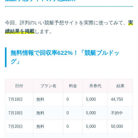
今回、評判のいい競艇予想サイトを実際に使ってみて、
実
績結果を掲載
します。
無料情報で回収率622%！「競艇ブルドッ
グ」
日付
プラン名
料金
舟券代
結果
7月18日
無料
0
5,000
44,750
7月19日
無料
0
5,000
不的中
7月20日
無料
0
5,000
50,000