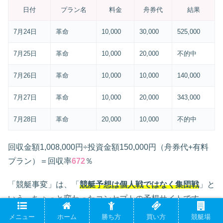
日付
プラン名
料金
舟券代
結果
7月24日
革命
10,000
30,000
525,000
7月25日
革命
10,000
20,000
不的中
7月26日
革命
10,000
10,000
140,000
7月27日
革命
10,000
20,000
343,000
7月28日
革命
20,000
10,000
不的中
回収金額1,008,000円÷投資金額150,000円（舟券代+有料
プラン）＝回収率
672
％
「競艇事変」は、「
競艇予想は個人戦ではなく集団戦
」と
いう、ちょっと変わったコンセプトの予想サイトです。
メニュー
ホーム
勝ち方
買い方
競艇場
競艇事変の特徴は、もともと
競艇を生業として軍団で戦っ