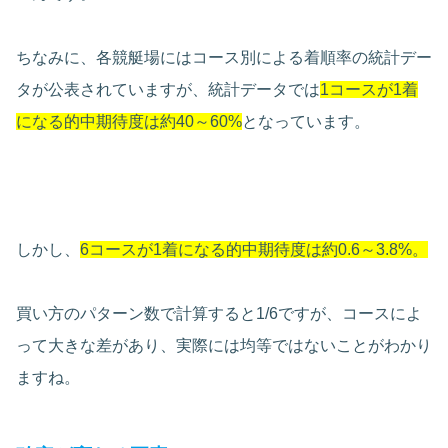
ちなみに、各競艇場にはコース別による着順率の統計デー
タが公表されていますが、統計データでは
1コースが1着
になる的中期待度は約40～60%
となっています。
しかし、
6コースが1着になる的中期待度は約0.6～3.8%。
買い方のパターン数で計算すると1/6ですが、コースによ
って大きな差があり、実際には均等ではないことがわかり
ますね。