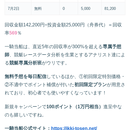
7月2日
無料
0
5,000
81,200
回収金額142,200円÷投資金額25,000円（舟券代）＝回収
率
569
％
一騎当船は、直近5年の回収率が300%を超える
専属予想
師
、競艇レースデータ分析を生業とするアナリスト達によ
る
競艇専属分析班
がウリです。
無料予想を毎日配信
しているほか、①初回限定特別価格・
②不適中でポイント補償が付いた
初回限定プラン
が用意さ
れており、初心者でも使いやすくなっています！
新規キャンペーンで
100ポイント（1万円相当）
進呈中な
のも嬉しいですね。
一騎当船公式サイト：
https://ikki-tosen.net/