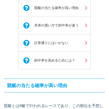
競艇の当たる確率が高い理由
舟券の買い方で的中率が違う
計算通りにはいかない
的中率を高めるためには？
競艇の当たる確率が高い理由
競艇とは6艇で行われるレースであり、この順位を予想し