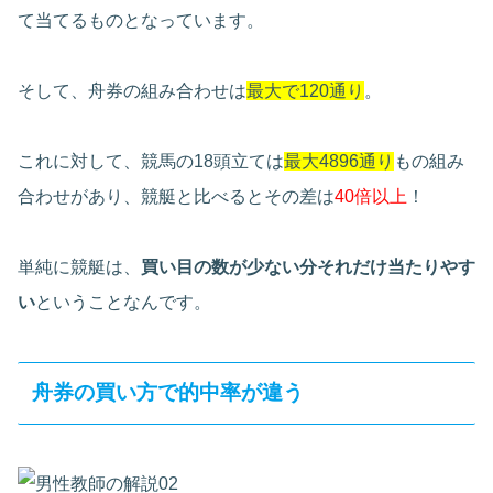
て当てるものとなっています。
そして、舟券の組み合わせは
最大で120通り
。
これに対して、競馬の18頭立ては
最大4896通り
もの組み
合わせがあり、競艇と比べるとその差は
40倍以上
！
単純に競艇は、
買い目の数が少ない分それだけ当たりやす
い
ということなんです。
舟券の買い方で的中率が違う