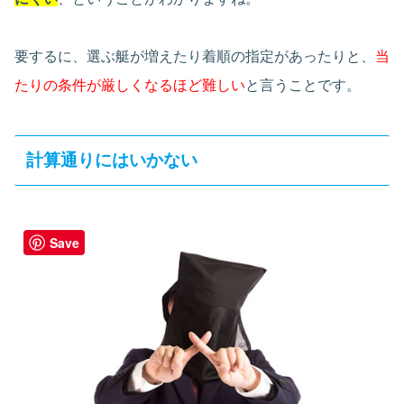
要するに、選ぶ艇が増えたり着順の指定があったりと、
当
たりの条件が厳しくなるほど難しい
と言うことです。
計算通りにはいかない
Save