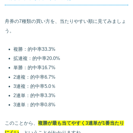
舟券の7種類の買い方を、当たりやすい順に見てみましょ
う。
複勝：的中率33.3%
拡連複：的中率20.0%
単勝：的中率16.7%
2連複：的中率6.7%
3連複：的中率5.0％
2連単：的中率3.3%
3連単：的中率0.8%
このことから、
複勝が最も当てやすく3連単が1番当たり
にくい
、ということがわかりますね。