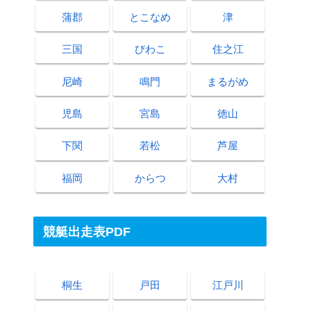
蒲郡
とこなめ
津
三国
びわこ
住之江
尼崎
鳴門
まるがめ
児島
宮島
徳山
下関
若松
芦屋
福岡
からつ
大村
競艇出走表PDF
桐生
戸田
江戸川