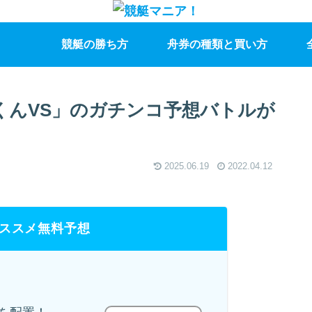
競艇の勝ち方
舟券の種類と買い方
山くんVS」のガチンコ予想バトルが
2025.06.19
2022.04.12
ススメ無料予想