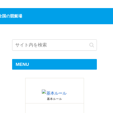
全国の競艇場
MENU
基本ルール