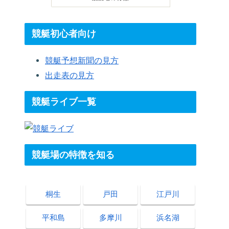
競艇初心者向け
競艇予想新聞の見方
出走表の見方
競艇ライブ一覧
競艇場の特徴を知る
桐生
戸田
江戸川
平和島
多摩川
浜名湖