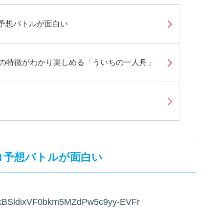
予想バトルが面白い
場の特徴がわかり楽しめる「ういちの一人舟」
コ予想バトルが面白い
Lyj-kBSldixVF0bkm5MZdPw5c9yy-EVFr