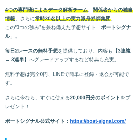
4つの専門班によるデータ解析チーム
、
関係者からの独自
情報
、さらに
常時30名以上の実力派舟券師集団
。
この“3つの強み”を兼ね備えた予想サイト「
ボートシグナ
ル
」。
毎日2レースの無料予想
を提供しており、内容も
【3連複
→ 3連単】
へグレードアップするなど特典も充実。
無料予想は完全0円、LINEで簡単に登録・退会が可能で
す。
さらに今なら、すぐに使える
20,000円分のポイント
をプ
レゼント！
ボートシグナル公式サイト：
https://boat-signal.com/