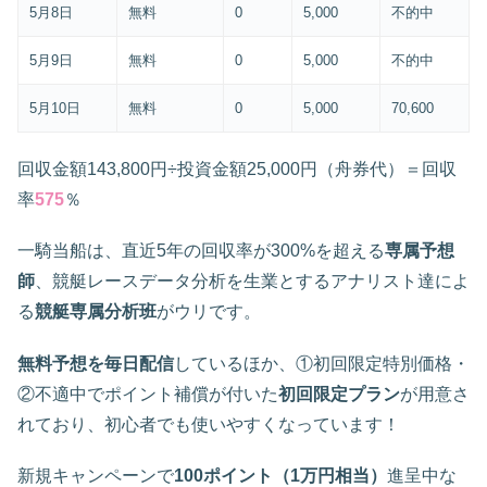
5月8日
無料
0
5,000
不的中
5月9日
無料
0
5,000
不的中
5月10日
無料
0
5,000
70,600
回収金額143,800円÷投資金額25,000円（舟券代）＝回収
率
575
％
一騎当船は、直近5年の回収率が300%を超える
専属予想
師
、競艇レースデータ分析を生業とするアナリスト達によ
る
競艇専属分析班
がウリです。
無料予想を毎日配信
しているほか、①初回限定特別価格・
②不適中でポイント補償が付いた
初回限定プラン
が用意さ
れており、初心者でも使いやすくなっています！
新規キャンペーンで
100ポイント（1万円相当）
進呈中な