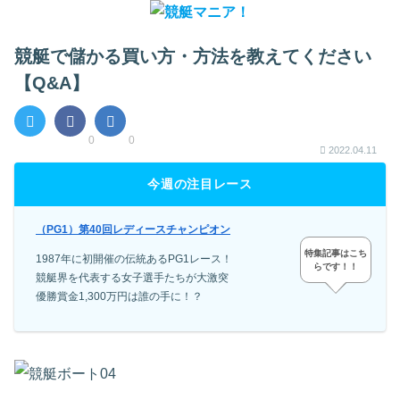
競艇で儲かる買い方・方法を教えてください
【Q&A】
0
0
2022.04.11
今週の注目レース
（PG1）第40回レディースチャンピオン
特集記事はこち
1987年に初開催の伝統あるPG1レース！
らです！！
競艇界を代表する女子選手たちが大激突
優勝賞金1,300万円は誰の手に！？