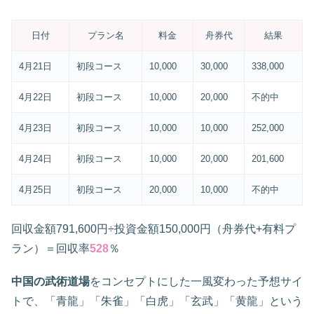
日付
プラン名
料金
舟券代
結果
4月21日
初段コース
10,000
30,000
338,000
4月22日
初段コース
10,000
20,000
不的中
4月23日
初段コース
10,000
10,000
252,000
4月24日
初段コース
10,000
20,000
201,600
4月25日
初段コース
20,000
10,000
不的中
回収金額791,600円÷投資金額150,000円（舟券代+有料プ
ラン）＝回収率
528
％
中国の武術道場
をコンセプトにした一風変わった予想サイ
トで、「青龍」「朱雀」「白虎」「玄武」「黄龍」という