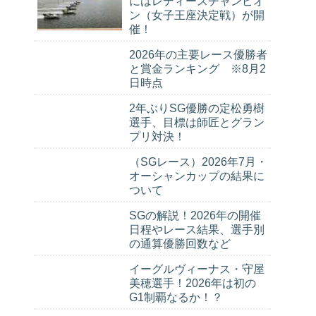
にはレディースチャンピオ
ン（女子王座決定戦）が開
催！
2026年の主要レース優勝者
と賞金ランキング ※8月2
日時点
2年ぶりSG優勝の定松勇樹
選手、目標は師匠とグラン
プリ対決！
（SGレース）2026年7月・
オーシャンカップの結果に
ついて
SGの解説！2026年の開催
日程やレース結果、選手別
の通算優勝回数など
イーグルヴィーナス・守屋
美穂選手！2026年は初の
G1制覇なるか！？