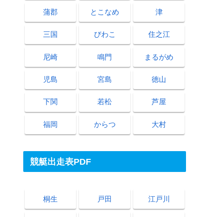
蒲郡
とこなめ
津
三国
びわこ
住之江
尼崎
鳴門
まるがめ
児島
宮島
徳山
下関
若松
芦屋
福岡
からつ
大村
競艇出走表PDF
桐生
戸田
江戸川