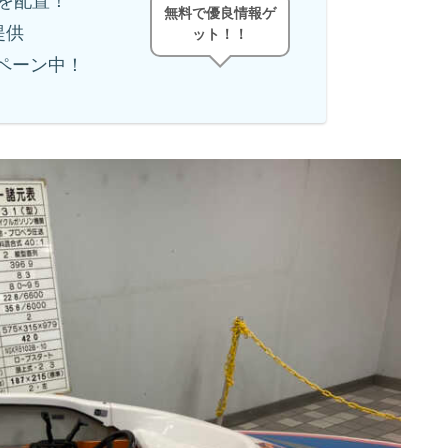
を配置！
無料で優良情報ゲ
提供
ット！！
ンペーン中！