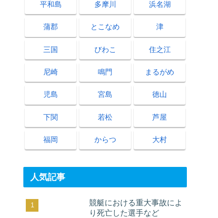
平和島
多摩川
浜名湖
蒲郡
とこなめ
津
三国
びわこ
住之江
尼崎
鳴門
まるがめ
児島
宮島
徳山
下関
若松
芦屋
福岡
からつ
大村
人気記事
競艇における重大事故によ
り死亡した選手など