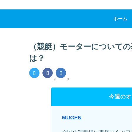
ホーム
（競艇）モーターについての
は？
2
0
今週のオ
MUGEN