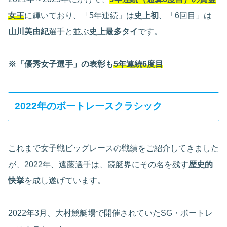
女王
に輝いており、「5年連続」は
史上初
、「6回目」は
山川美由紀
選手と並ぶ
史上最多タイ
です。
※「優秀女子選手」の表彰も
5年連続6度目
2022年のボートレースクラシック
これまで女子戦ビッグレースの戦績をご紹介してきました
が、2022年、遠藤選手は、競艇界にその名を残す
歴史的
快挙
を成し遂げています。
2022年3月、大村競艇場で開催されていたSG・ボートレ