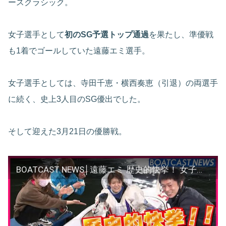
ースクラシック。
女子選手として
初のSG予選トップ通過
を果たし、準優戦
も1着でゴールしていた遠藤エミ選手。
女子選手としては、寺田千恵・横西奏恵（引退）の両選手
に続く、史上3人目のSG優出でした。
そして迎えた3月21日の優勝戦。
BOATCAST NEWS│遠藤エミ 歴史的快挙！ 女子レーサー初のSG制覇!! ボートレースニュース 2022年3月21日│