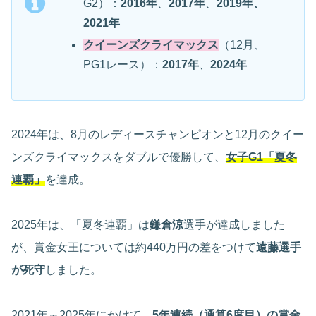
G2）：
2016年
、
2017年
、
2019年、
2021年
クイーンズクライマックス
（12月、
PG1レース）：
2017年
、
2024年
2024年は、8月のレディースチャンピオンと12月のクイー
ンズクライマックスをダブルで優勝して、
女子G1「夏冬
連覇」
を達成。
2025年は、「夏冬連覇」は
鎌倉涼
選手が達成しました
が、賞金女王については約440万円の差をつけて
遠藤選手
が死守
しました。
2021年～2025年にかけて、
5年連続
（通算6度目）
の賞金