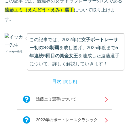
この記事では、競艇界の女子トップレーサーの1人である
遠藤エミ（えんどう・えみ）選手
について取り上げま
す。
この記事では、2022年に
女子ボートレーサ
ー初のSG制覇
を成し遂げ、2025年度まで
5
イッカー先生
年連続6回目の賞金女王
を達成した遠藤選手
について、詳しく解説していきます
！
目次
遠藤エミ選手について
2022年のボートレースクラシック