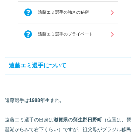
遠藤エミ選手の強さの秘密
遠藤エミ選手のプライベート
遠藤エミ選手について
遠藤選手は
1988年
生まれ。
遠藤エミ選手の
出身は
滋賀県
の
蒲生郡日野町
（位置は、琵
琶湖からみて右下くらい）ですが、
祖父母がブラジル移民