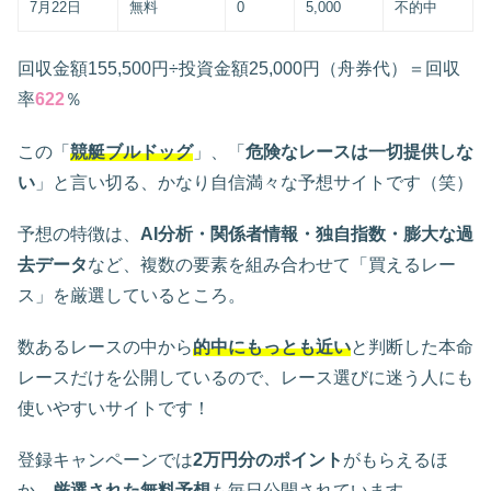
7月22日
無料
0
5,000
不的中
回収金額155,500円÷投資金額25,000円（舟券代）＝回収
率
622
％
この「
競艇ブルドッグ
」、「
危険なレースは一切提供しな
い
」と言い切る、かなり自信満々な予想サイトです（笑）
予想の特徴は、
AI分析・関係者情報・独自指数・膨大な過
去データ
など、複数の要素を組み合わせて「買えるレー
ス」を厳選しているところ。
数あるレースの中から
的中にもっとも近い
と判断した本命
レースだけを公開しているので、レース選びに迷う人にも
使いやすいサイトです！
登録キャンペーンでは
2万円分のポイント
がもらえるほ
か、
厳選された無料予想
も毎日公開されています。