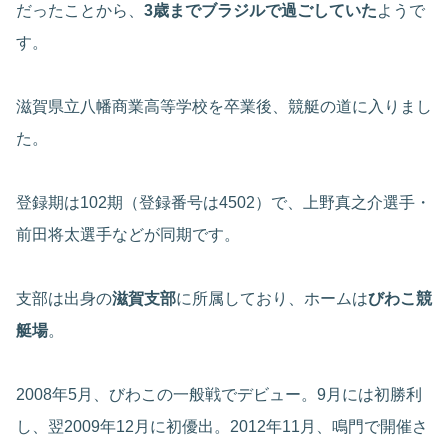
だったことから、
3歳までブラジルで過ごしていた
ようで
す。
滋賀県立八幡商業高等学校を卒業後、競艇の道に入りまし
た。
登録期は102期（登録番号は4502）で、上野真之介選手・
前田将太選手などが同期です。
支部は出身の
滋賀支部
に所属しており、ホームは
びわこ競
艇場
。
2008年5月、びわこの一般戦でデビュー。9月には初勝利
し、翌2009年12月に初優出。2012年11月、鳴門で開催さ