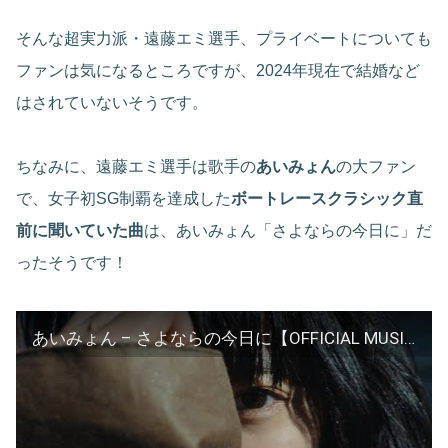
そんな超実力派・遠藤エミ選手、プライベートについても
ファンは気になるところですが、2024年現在で結婚など
はされていないそうです。
ちなみに、遠藤エミ選手は歌手の
あいみょん
の大ファン
で、女子初SG制覇を達成した
ボートレースクラシック直
前に聞いていた曲
は、あいみょん「さよならの今日に」だ
ったそうです！
あいみょん – さよならの今日に【OFFICIAL MUSIC VIDEO】