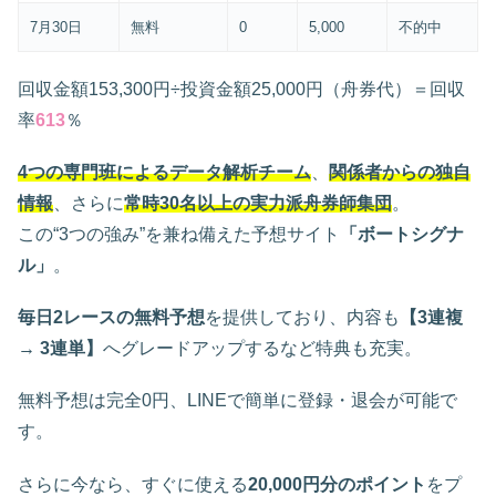
7月30日
無料
0
5,000
不的中
回収金額153,300円÷投資金額25,000円（舟券代）＝回収
率
613
％
4つの専門班によるデータ解析チーム
、
関係者からの独自
情報
、さらに
常時30名以上の実力派舟券師集団
。
この“3つの強み”を兼ね備えた予想サイト
「ボートシグナ
ル」
。
毎日2レースの無料予想
を提供しており、内容も
【3連複
→ 3連単】
へグレードアップするなど特典も充実。
無料予想は完全0円、LINEで簡単に登録・退会が可能で
す。
さらに今なら、すぐに使える
20,000円分のポイント
をプ