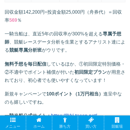
回収金額142,200円÷投資金額25,000円（舟券代）＝回収
率
569
％
一騎当船は、直近5年の回収率が300%を超える
専属予想
師
、競艇レースデータ分析を生業とするアナリスト達によ
る
競艇専属分析班
がウリです。
無料予想を毎日配信
しているほか、①初回限定特別価格・
②不適中でポイント補償が付いた
初回限定プラン
が用意さ
れており、初心者でも使いやすくなっています！
新規キャンペーンで
100ポイント（1万円相当）
進呈中な
のも嬉しいですね。
一騎当船公式サイト：
https://ikki-tosen.net/
メニュー
ホーム
勝ち方
買い方
競艇場