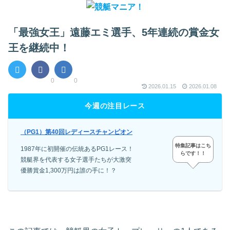
「最強女王」遠藤エミ選手、5年連続の賞金女
王を継続中！
0
0
2026.01.15
2026.01.08
今週の注目レース
（PG1）第40回レディースチャンピオン
特集記事はこち
1987年に初開催の伝統あるPG1レース！
らです！！
競艇界を代表する女子選手たちが大激突
優勝賞金1,300万円は誰の手に！？