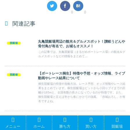
0
0
関連記事
丸亀競艇場周辺の観光＆グルメスポット！讃岐うどんや
競艇場
骨付鳥が有名で、お城もオススメ！
この記事では、丸亀競艇場（まるがめボートレース場）の観光＆グ
ルメスポットなどの情報をまとめて...
【ボートレース桐生】特徴や予想・オッズ情報、ライブ
競艇場
動画やレース結果について
桐生競艇場の特徴や攻略方法、レース予想、オッズ情報やレース結
果をまとめています。桐生競艇場はビットから小回りブイまでの距
離が165mと、全国有数の長さになっているのが特徴です。また、
桐生競艇場と言えば冬から春にかけての強風、「赤城おろし」が有
名ですよね。
蒲郡競艇場の特徴や予想・オッズ情報、ライブ動画やレ
競艇場
ース結果
メニュー
ホーム
勝ち方
買い方
競艇場
蒲郡競艇場（ボートレース蒲郡）の特徴やレース予想、オッズ情報