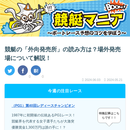
競艇の「外向発売所」の読み方は？場外発売
場について解説！
0
0
2024.06.03
2024.05.21
今週の注目レース
（PG1）第40回レディースチャンピオン
特集記事はこち
1987年に初開催の伝統あるPG1レース！
らです！！
競艇界を代表する女子選手たちが大激突
優勝賞金1,300万円は誰の手に！？