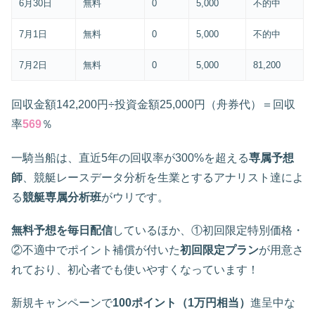
6月30日
無料
0
5,000
不的中
7月1日
無料
0
5,000
不的中
7月2日
無料
0
5,000
81,200
回収金額142,200円÷投資金額25,000円（舟券代）＝回収
率
569
％
一騎当船は、直近5年の回収率が300%を超える
専属予想
師
、競艇レースデータ分析を生業とするアナリスト達によ
る
競艇専属分析班
がウリです。
無料予想を毎日配信
しているほか、①初回限定特別価格・
②不適中でポイント補償が付いた
初回限定プラン
が用意さ
れており、初心者でも使いやすくなっています！
新規キャンペーンで
100ポイント（1万円相当）
進呈中な