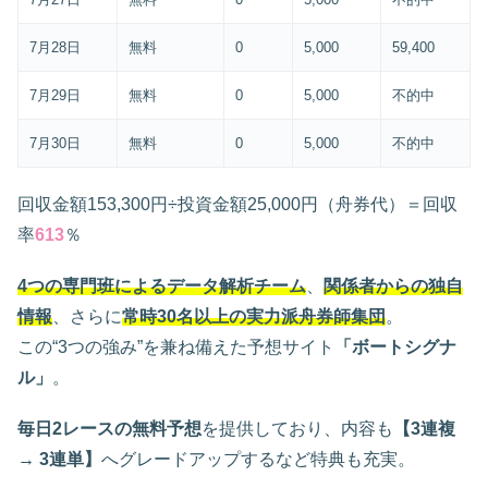
7月28日
無料
0
5,000
59,400
7月29日
無料
0
5,000
不的中
7月30日
無料
0
5,000
不的中
回収金額153,300円÷投資金額25,000円（舟券代）＝回収
率
613
％
4つの専門班によるデータ解析チーム
、
関係者からの独自
情報
、さらに
常時30名以上の実力派舟券師集団
。
この“3つの強み”を兼ね備えた予想サイト
「ボートシグナ
ル」
。
毎日2レースの無料予想
を提供しており、内容も
【3連複
→ 3連単】
へグレードアップするなど特典も充実。