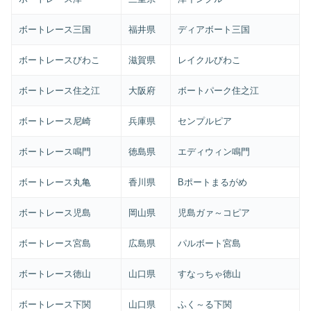
ボートレース三国
福井県
ディアボート三国
ボートレースびわこ
滋賀県
レイクルびわこ
ボートレース住之江
大阪府
ボートパーク住之江
ボートレース尼崎
兵庫県
センプルピア
ボートレース鳴門
徳島県
エディウィン鳴門
ボートレース丸亀
香川県
Bポートまるがめ
ボートレース児島
岡山県
児島ガァ～コピア
ボートレース宮島
広島県
パルボート宮島
ボートレース徳山
山口県
すなっちゃ徳山
ボートレース下関
山口県
ふく～る下関