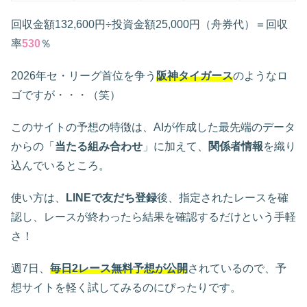
回収金額132,600円÷投資金額25,000円（舟券代）＝回収
率
530
％
2026年セ・リーグ首位を争う
阪神タイガース
のようなロ
ゴですが・・・（笑）
このサイトの予想の特徴は、AIが作成した最先端のデータ
からの「
当たる組み合わせ
」に加えて、
関係者情報
を織り
込んでいるところ。
使い方は、
LINEで友だち登録
後、指定されたレースを確
認し、レースが終わったら結果を確認するだけという手軽
さ！
週7日、
毎日2レース無料予想が公開
されているので、予
想サイトを軽く試してみるのにぴったりです。