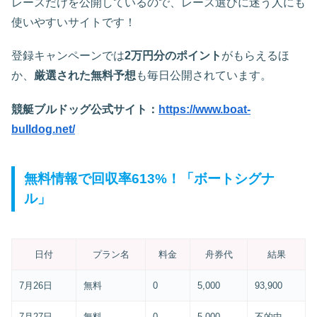
レースだけを公開しているので、レース選びに迷う人にも
使いやすいサイトです！
登録キャンペーンでは
2万円分のポイント
がもらえるほ
か、
厳選された無料予想
も毎日公開されています。
競艇ブルドッグ公式サイト：
https://www.boat-
bulldog.net/
無料情報で回収率613%！「ボートシグナ
ル」
日付
プラン名
料金
舟券代
結果
7月26日
無料
0
5,000
93,900
7月27日
無料
0
5,000
不的中