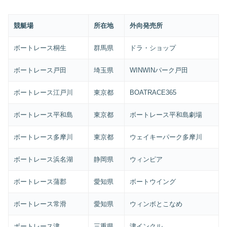
競艇場
所在地
外向発売所
ボートレース桐生
群馬県
ドラ・ショップ
ボートレース戸田
埼玉県
WINWINパーク戸田
ボートレース江戸川
東京都
BOATRACE365
ボートレース平和島
東京都
ボートレース平和島劇場
ボートレース多摩川
東京都
ウェイキーパーク多摩川
ボートレース浜名湖
静岡県
ウィンピア
ボートレース蒲郡
愛知県
ボートウイング
ボートレース常滑
愛知県
ウィンボとこなめ
ボートレース津
三重県
津インクル