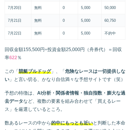
7月20日
無料
0
5,000
50,000
7月21日
無料
0
5,000
60,750
7月22日
無料
0
5,000
不的中
回収金額155,500円÷投資金額25,000円（舟券代）＝回収
率
622
％
この「
競艇ブルドッグ
」、「
危険なレースは一切提供しな
い
」と言い切る、かなり自信満々な予想サイトです（笑）
予想の特徴は、
AI分析・関係者情報・独自指数・膨大な過
去データ
など、複数の要素を組み合わせて「買えるレー
ス」を厳選しているところ。
数あるレースの中から
的中にもっとも近い
と判断した本命