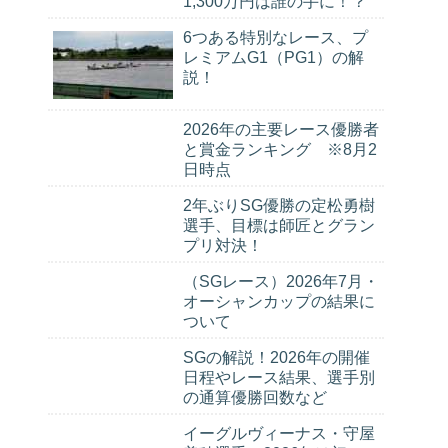
1,300万円は誰の手に！？
6つある特別なレース、プ
レミアムG1（PG1）の解
説！
2026年の主要レース優勝者
と賞金ランキング ※8月2
日時点
2年ぶりSG優勝の定松勇樹
選手、目標は師匠とグラン
プリ対決！
（SGレース）2026年7月・
オーシャンカップの結果に
ついて
SGの解説！2026年の開催
日程やレース結果、選手別
の通算優勝回数など
イーグルヴィーナス・守屋