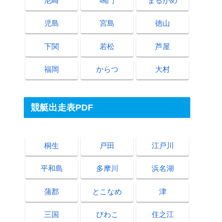
尼崎
鳴門
まるがめ
児島
宮島
徳山
下関
若松
芦屋
福岡
からつ
大村
競艇出走表PDF
桐生
戸田
江戸川
平和島
多摩川
浜名湖
蒲郡
とこなめ
津
三国
びわこ
住之江