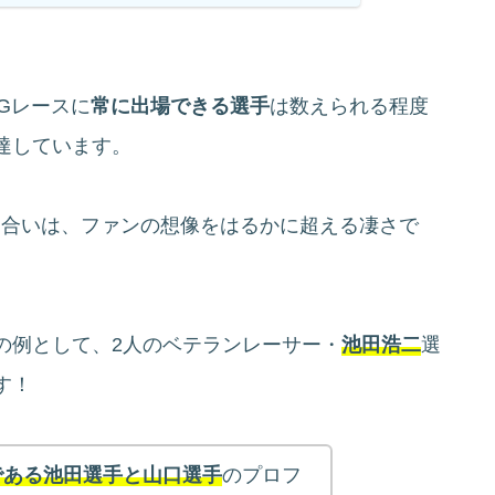
SGレースに
常に出場できる選手
は数えられる程度
達しています。
り合いは、ファンの想像をはるかに超える凄さで
の例として、2人のベテランレーサー・
池田浩二
選
す！
である池田選手と山口選手
のプロフ