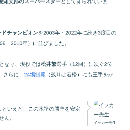
愛知支部のスーパースター
として知られていま
ンドチャンピオン
を2003年・2022年に続き3度目の
008、2010年）に並びました。
目となり、現役では
松井繁
選手（12回）に次ぐ2位
。さらに、
24場制覇
（残りは若松）にも王手をか
しといえど、この水準の勝率を安定
せん。
イッカー先生