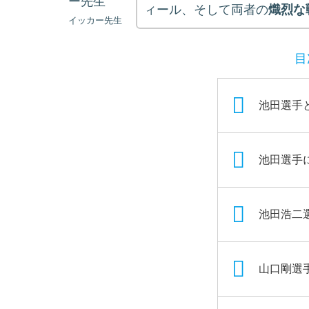
ィール、そして両者の
熾烈な
イッカー先生
目
池田選手
池田選手
池田浩二
山口剛選