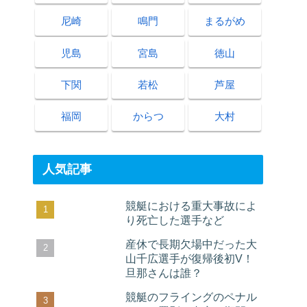
尼崎
鳴門
まるがめ
児島
宮島
徳山
下関
若松
芦屋
福岡
からつ
大村
人気記事
競艇における重大事故によ
り死亡した選手など
産休で長期欠場中だった大
山千広選手が復帰後初V！
旦那さんは誰？
競艇のフライングのペナル