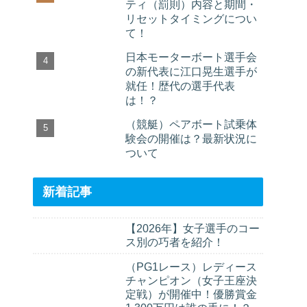
ティ（罰則）内容と期間・
リセットタイミングについ
て！
日本モーターボート選手会
の新代表に江口晃生選手が
就任！歴代の選手代表
は！？
（競艇）ペアボート試乗体
験会の開催は？最新状況に
ついて
新着記事
【2026年】女子選手のコー
ス別の巧者を紹介！
（PG1レース）レディース
チャンピオン（女子王座決
定戦）が開催中！優勝賞金