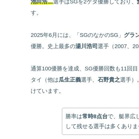
池田浩二
選手はSGを2ケタ優勝しており、
す。
2025年6月には、「SGのなかのSG」
グラ
優勝。史上最多の
湯川浩司
選手（2007、2
通算100優勝を達成、SG優勝回数も11回
タイ（他は
瓜生正義
選手、
石野貴之
選手）
けています。
勝率は
常時8点台
で、艇界広
して残せる選手は多くありま