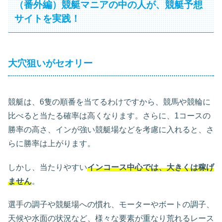
（番外編）競艇マニアの中の人が、競艇予想
サイトを実践！
大穴狙いがセオリー
競艇は、6隻の順番を当てるわけですから、競馬や競輪に
比べると当たる確率は高くなります。さらに、1コースの
勝率の高さ、インが強い競艇場などを考慮に入れると、さ
らに勝率は上がります。
しかし、当たりやすい
インコース中心では、大きくは稼げ
ません
。
選手の調子や競艇場への慣れ、モーターやボートの調子、
天候や水面の状況など、様々な要素が重なり荒れるレース