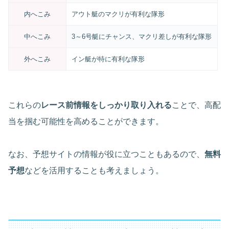
内へこみ
アウト艇のマクリが有利な隊形
中へこみ
3～6号艇にチャンス、マクリ差しが有利な隊形
外へこみ
イン艇が特に有利な隊形
これらの
レース前情報をしっかり取り入れる
ことで、高配
当を掴む可能性を高めることができます。
なお、予想サイトの情報が役に立つこともあるので、
無料
予想
などを活用することも考えましょう。