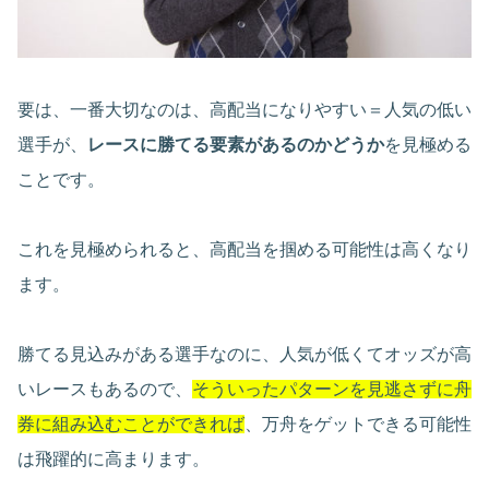
要は、一番大切なのは、高配当になりやすい＝人気の低い
選手が、
レースに勝てる要素があるのかどうか
を見極める
ことです。
これを見極められると、高配当を掴める可能性は高くなり
ます。
勝てる見込みがある選手なのに、人気が低くてオッズが高
いレースもあるので、
そういったパターンを見逃さずに舟
券に組み込むことができれば
、万舟をゲットできる可能性
は飛躍的に高まります。