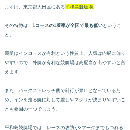
まずは、東京都大田区にある
平和島競艇場
。
その特徴は、
1コースの1着率が全国で最も低い
というこ
と。
競艇はインコースが有利という性質上、人気は内艇に偏り
やすいので、外艇が有利な競艇場は高配当が出やすいと言
えます。
また、バックストレッチ側で斜行が禁止となっているた
め、インを走る艇に対して差しやマクリが決まりやすいこ
とも要因の一つでしょう。
平和島競艇場では、レースの攻防が2マークまでもつれる