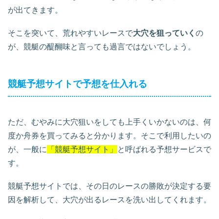
が出てきます。
そこを突いて、荒れやすいレースで
大穴を狙っていく
の
が、競艇の醍醐味と言っても過言ではないでしょう。
競艇予想サイトで予想を仕入れる
ただ、むやみに大穴狙いをしても上手くいかないのは、何
度か舟券を買ってみると分かります。そこで利用したいの
が、一般に
「競艇予想サイト」
と呼ばれる予想サービスで
す。
競艇予想サイトでは、その日のレースの勝敗が決定する要
因を解析して、大穴が出るレースを洗い出してくれます。