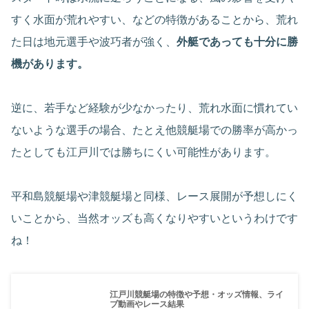
すく水面が荒れやすい、などの特徴があることから、荒れ
た日は地元選手や波巧者が強く、
外艇であっても十分に勝
機があります。
逆に、若手など経験が少なかったり、荒れ水面に慣れてい
ないような選手の場合、たとえ他競艇場での勝率が高かっ
たとしても江戸川では勝ちにくい可能性があります。
平和島競艇場や津競艇場と同様、レース展開が予想しにく
いことから、当然オッズも高くなりやすいというわけです
ね！
江戸川競艇場の特徴や予想・オッズ情報、ライ
ブ動画やレース結果