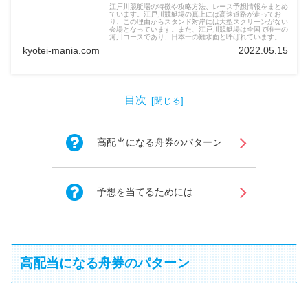
江戸川競艇場の特徴や攻略方法、レース予想情報をまとめ
ています。江戸川競艇場の真上には高速道路が走ってお
り、この理由からスタンド対岸には大型スクリーンがない
会場となっています。また、江戸川競艇場は全国で唯一の
河川コースであり、日本一の難水面と呼ばれています。
kyotei-mania.com
2022.05.15
目次
高配当になる舟券のパターン
予想を当てるためには
高配当になる舟券のパターン