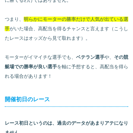
に勝てるわけではありません。
つまり、
明らかにモーターの勝率だけで人気が出ている選
手
がいた場合、高配当を得るチャンスと言えます（こうし
たレースはオッズから見て取れます）。
モーターがイマイチな選手でも、
ベテラン選手
や、
その競
艇場での勝率が良い選手
を軸に予想すると、高配当を得ら
れる場合があります！
開催初日のレース
レース初日というのは、過去のデータがあまりアテになり
ません
。