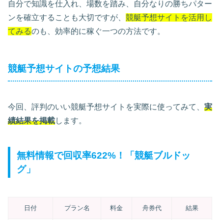
自分で知識を仕入れ、場数を踏み、自分なりの勝ちパター
ンを確立することも大切ですが、
競艇予想サイトを活用し
てみる
のも、効率的に稼ぐ一つの方法です。
競艇予想サイトの予想結果
今回、評判のいい競艇予想サイトを実際に使ってみて、
実
績結果を掲載
します。
無料情報で回収率622%！「競艇ブルドッ
グ」
日付
プラン名
料金
舟券代
結果