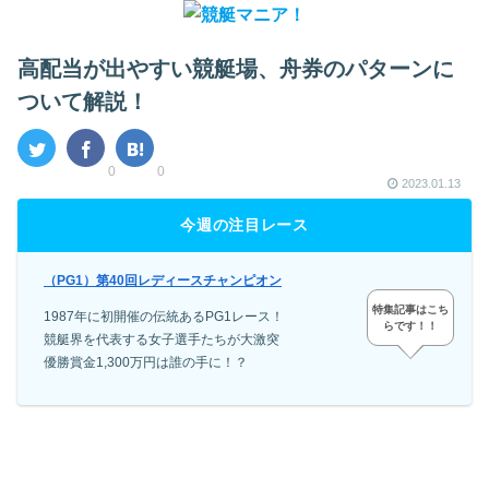
高配当が出やすい競艇場、舟券のパターンに
ついて解説！
0
0
2023.01.13
今週の注目レース
（PG1）第40回レディースチャンピオン
特集記事はこち
1987年に初開催の伝統あるPG1レース！
らです！！
競艇界を代表する女子選手たちが大激突
優勝賞金1,300万円は誰の手に！？