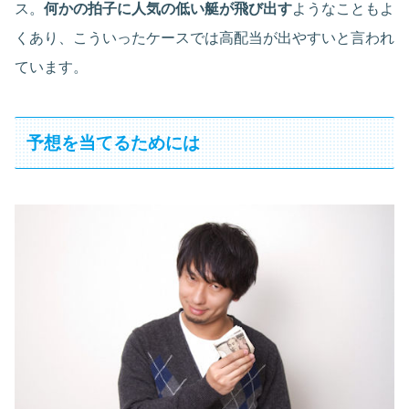
ス。
何かの拍子に人気の低い艇が飛び出す
ようなこともよ
くあり、こういったケースでは高配当が出やすいと言われ
ています。
予想を当てるためには