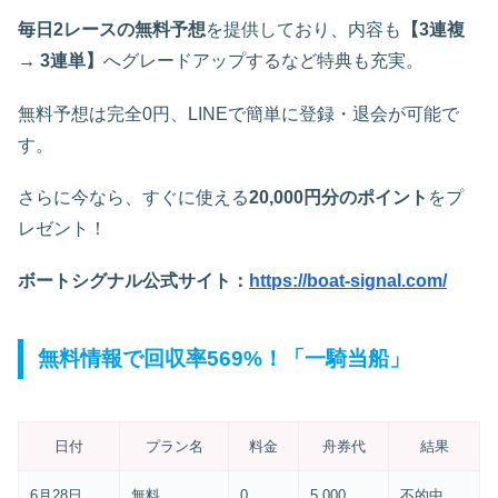
毎日2レースの無料予想
を提供しており、内容も
【3連複
→ 3連単】
へグレードアップするなど特典も充実。
無料予想は完全0円、LINEで簡単に登録・退会が可能で
す。
さらに今なら、すぐに使える
20,000円分のポイント
をプ
レゼント！
ボートシグナル公式サイト：
https://boat-signal.com/
無料情報で回収率569%！「一騎当船」
日付
プラン名
料金
舟券代
結果
6月28日
無料
0
5,000
不的中