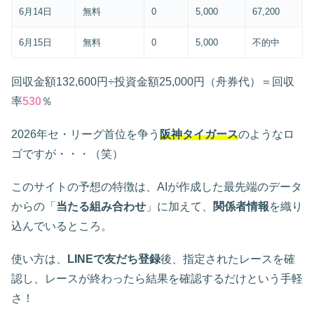
6月14日
無料
0
5,000
67,200
6月15日
無料
0
5,000
不的中
回収金額132,600円÷投資金額25,000円（舟券代）＝回収
率
530
％
2026年セ・リーグ首位を争う
阪神タイガース
のようなロ
ゴですが・・・（笑）
このサイトの予想の特徴は、AIが作成した最先端のデータ
からの「
当たる組み合わせ
」に加えて、
関係者情報
を織り
込んでいるところ。
使い方は、
LINEで友だち登録
後、指定されたレースを確
認し、レースが終わったら結果を確認するだけという手軽
さ！