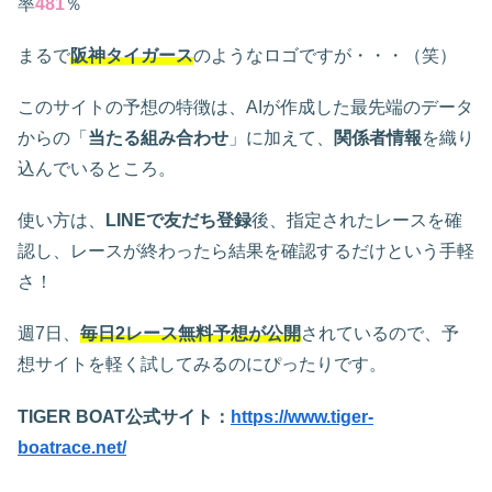
率
481
％
まるで
阪神タイガース
のようなロゴですが・・・（笑）
このサイトの予想の特徴は、AIが作成した最先端のデータ
からの「
当たる組み合わせ
」に加えて、
関係者情報
を織り
込んでいるところ。
使い方は、
LINEで友だち登録
後、指定されたレースを確
認し、レースが終わったら結果を確認するだけという手軽
さ！
週7日、
毎日2レース無料予想が公開
されているので、予
想サイトを軽く試してみるのにぴったりです。
TIGER BOAT公式サイト：
https://www.tiger-
boatrace.net/