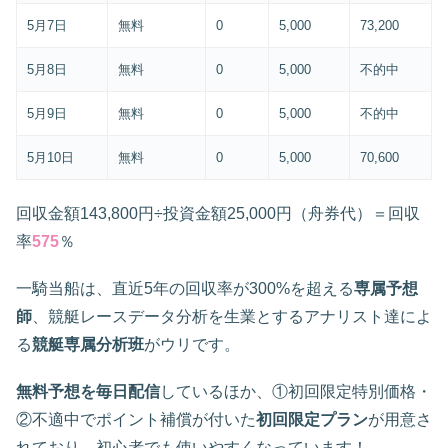
5月7日
無料
0
5,000
73,200
5月8日
無料
0
5,000
不的中
5月9日
無料
0
5,000
不的中
5月10日
無料
0
5,000
70,600
回収金額143,800円÷投資金額25,000円（舟券代）＝回収
率
575
％
一騎当船は、直近5年の回収率が300%を超える
専属予想
師
、競艇レースデータ分析を生業とするアナリスト達によ
る
競艇専属分析班
がウリです。
無料予想を毎日配信
しているほか、①初回限定特別価格・
②不適中でポイント補償が付いた
初回限定プラン
が用意さ
れており、初心者でも使いやすくなっています！