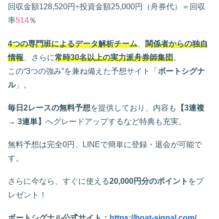
回収金額128,520円÷投資金額25,000円（舟券代）＝回収
率
514
％
4つの専門班によるデータ解析チーム
、
関係者からの独自
情報
、さらに
常時30名以上の実力派舟券師集団
。
この“3つの強み”を兼ね備えた予想サイト「
ボートシグナ
ル
」。
毎日2レースの無料予想
を提供しており、内容も
【3連複
→ 3連単】
へグレードアップするなど特典も充実。
無料予想は完全0円、LINEで簡単に登録・退会が可能で
す。
さらに今なら、すぐに使える
20,000円分のポイント
をプ
レゼント！
ボートシグナル公式サイト：
https://boat-signal.com/