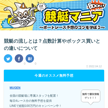
競艇の流しとは？点数計算やボックス買いと
の違いについて
0
0
2022.04.12
今週のオススメ無料予想
MUGEN
無料で優良情報
全国の競艇場に専属スタッフを配置！
ゲット！！
毎日4レース分の無料予想を提供
LINEで総額100万円のキャンペーン中！