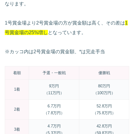
なります。
1号賞金場より2号賞金場の方が賞金額は高く、その差は
1
号賞金場の25%増し
となっています。
※カッコ内は2号賞金場の賞金額、*は完走手当
着順
予選・一般戦
優勝戦
9万円
80万円
1着
（11万円）
（100万円）
6.7万円
52.8万円
2着
（7.8万円）
（75.8万円）
4.7万円
42.8万円
3着
（5.3万円）
（59.8万円）