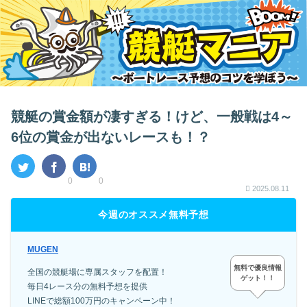
競艇の賞金額が凄すぎる！けど、一般戦は4～
6位の賞金が出ないレースも！？
0
0
2025.08.11
今週のオススメ無料予想
MUGEN
無料で優良情報
全国の競艇場に専属スタッフを配置！
ゲット！！
毎日4レース分の無料予想を提供
LINEで総額100万円のキャンペーン中！