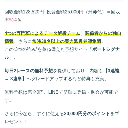
回収金額128,520円÷投資金額25,000円（舟券代）＝回収
率
514
％
4つの専門班によるデータ解析チーム
、
関係者からの独自
情報
、さらに
常時30名以上の実力派舟券師集団
。
この“3つの強み”を兼ね備えた予想サイト「
ボートシグナ
ル
」。
毎日2レースの無料予想
を提供しており、内容も
【3連複
→ 3連単】
へグレードアップするなど特典も充実。
無料予想は完全0円、LINEで簡単に登録・退会が可能で
す。
さらに今なら、すぐに使える
20,000円分のポイント
をプ
レゼント！