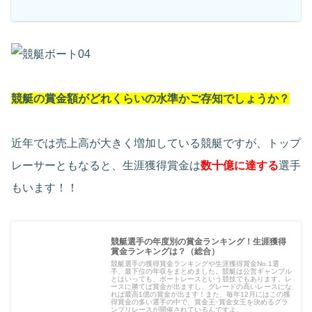
競艇の賞金額がどれくらいの水準かご存知でしょうか？
近年では売上高が大きく増加している競艇ですが、トップ
レーサーともなると、生涯獲得賞金は
数十億に達する
選手
もいます！！
競艇選手の年度別の賞金ランキング！生涯獲得
賞金ランキングは？（総合）
競艇選手の獲得賞金ランキングや生涯獲得賞金No.1選
手、最下位の年収をまとめました。競艇は公営ギャンブル
とはいっても、ボートレースという競技でもあります。レ
ースに勝てば賞金が出ますし、グレードの高いレースにな
れば最高1億の賞金が出ます！また、毎年12月にはこの獲
得賞金の多い選手の中で、賞金王･賞金女王を決めるグラ
ンプリレースが開催されているんですよ。