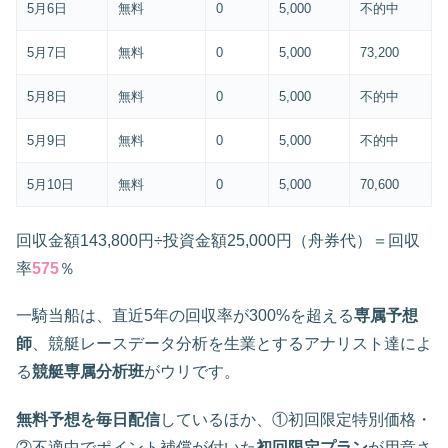
5月6日
無料
0
5,000
不的中
5月7日
無料
0
5,000
73,200
5月8日
無料
0
5,000
不的中
5月9日
無料
0
5,000
不的中
5月10日
無料
0
5,000
70,600
回収金額143,800円÷投資金額25,000円（舟券代）＝回収
率
575
％
一騎当船は、直近5年の回収率が300%を超える
専属予想
師
、競艇レースデータ分析を生業とするアナリスト達によ
る
競艇専属分析班
がウリです。
無料予想を毎日配信
しているほか、①初回限定特別価格・
②不適中でポイント補償が付いた
初回限定プラン
が用意さ