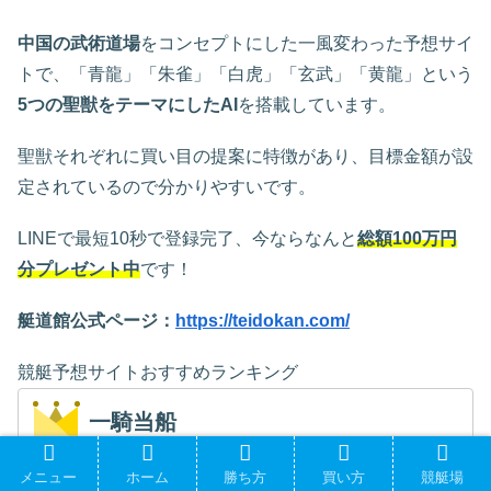
中国の武術道場
をコンセプトにした一風変わった予想サイ
トで、「青龍」「朱雀」「白虎」「玄武」「黄龍」という
5つの聖獣をテーマにしたAI
を搭載しています。
聖獣それぞれに買い目の提案に特徴があり、目標金額が設
定されているので分かりやすいです。
LINEで最短10秒で登録完了、今ならなんと
総額100万円
分プレゼント中
です！
艇道館公式ページ：
https://teidokan.com/
競艇予想サイトおすすめランキング
一騎当船
メニュー
ホーム
勝ち方
買い方
競艇場