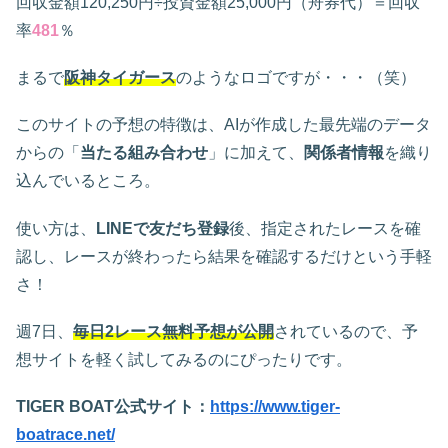
回収金額120,250円÷投資金額25,000円（舟券代）＝回収
率
481
％
まるで
阪神タイガース
のようなロゴですが・・・（笑）
このサイトの予想の特徴は、AIが作成した最先端のデータ
からの「
当たる組み合わせ
」に加えて、
関係者情報
を織り
込んでいるところ。
使い方は、
LINEで友だち登録
後、指定されたレースを確
認し、レースが終わったら結果を確認するだけという手軽
さ！
週7日、
毎日2レース無料予想が公開
されているので、予
想サイトを軽く試してみるのにぴったりです。
TIGER BOAT公式サイト：
https://www.tiger-
boatrace.net/