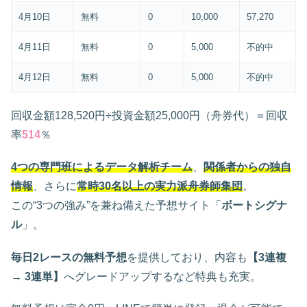
4月10日
無料
0
10,000
57,270
4月11日
無料
0
5,000
不的中
4月12日
無料
0
5,000
不的中
回収金額128,520円÷投資金額25,000円（舟券代）＝回収
率
514
％
4つの専門班によるデータ解析チーム
、
関係者からの独自
情報
、さらに
常時30名以上の実力派舟券師集団
。
この“3つの強み”を兼ね備えた予想サイト「
ボートシグナ
ル
」。
毎日2レースの無料予想
を提供しており、内容も
【3連複
→ 3連単】
へグレードアップするなど特典も充実。