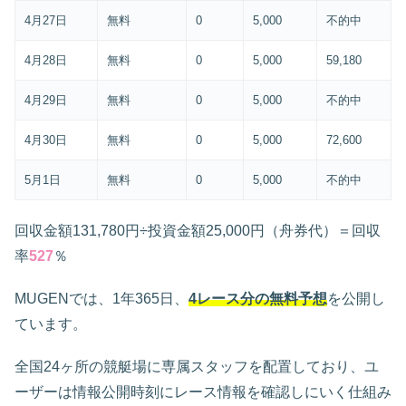
4月27日
無料
0
5,000
不的中
4月28日
無料
0
5,000
59,180
4月29日
無料
0
5,000
不的中
4月30日
無料
0
5,000
72,600
5月1日
無料
0
5,000
不的中
回収金額131,780円÷投資金額25,000円（舟券代）＝回収
率
527
％
MUGENでは、1年365日、
4レース分の無料予想
を公開し
ています。
全国24ヶ所の競艇場に専属スタッフを配置しており、ユ
ーザーは情報公開時刻にレース情報を確認しにいく仕組み