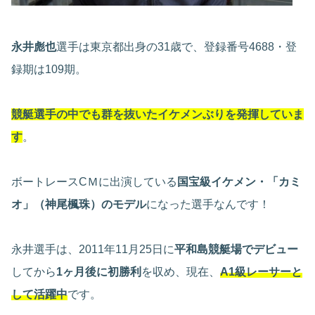
永井彪也
選手は東京都出身の31歳で、登録番号4688・登
録期は109期。
競艇選手の中でも群を抜いたイケメンぶりを発揮していま
す
。
ボートレースCＭに出演している
国宝級イケメン・「カミ
オ」（神尾楓珠）のモデル
になった選手なんです！
永井選手は、2011年11月25日に
平和島競艇場でデビュー
してから
1ヶ月後に初勝利
を収め、現在、
A1級レーサーと
して活躍中
です。