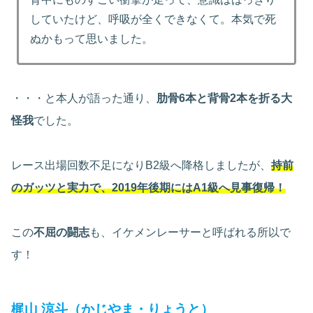
していたけど、呼吸が全くできなくて。本気で死
ぬかもって思いました。
・・・と本人が語った通り、
肋骨6本と背骨2本を折る大
怪我
でした。
レース出場回数不足になりB2級へ降格しましたが、
持前
のガッツと実力で、2019年後期にはA1級へ見事復帰！
この
不屈の闘志
も、イケメンレーサーと呼ばれる所以で
す！
梶山 涼斗（かじやま・りょうと）