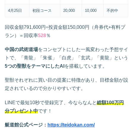
4月25日
初段コース
20,000
10,000
不的中
回収金額791,600円÷投資金額150,000円（舟券代+有料プ
ラン）＝回収率
528
％
中国の武術道場
をコンセプトにした一風変わった予想サイ
トで、「青龍」「朱雀」「白虎」「玄武」「黄龍」という
5つの聖獣をテーマにしたAI
を搭載しています。
聖獣それぞれに買い目の提案に特徴があり、目標金額が設
定されているので分かりやすいです。
LINEで最短10秒で登録完了、今ならなんと
総額100万円
分プレゼント中
です！
艇道館公式ページ：
https://teidokan.com/