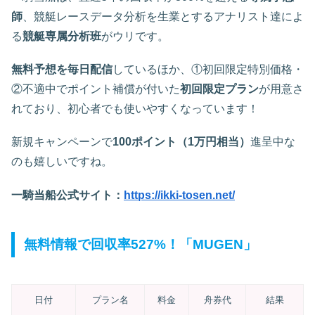
師
、競艇レースデータ分析を生業とするアナリスト達によ
る
競艇専属分析班
がウリです。
無料予想を毎日配信
しているほか、①初回限定特別価格・
②不適中でポイント補償が付いた
初回限定プラン
が用意さ
れており、初心者でも使いやすくなっています！
新規キャンペーンで
100ポイント（1万円相当）
進呈中な
のも嬉しいですね。
一騎当船公式サイト：
https://ikki-tosen.net/
無料情報で回収率527%！「MUGEN」
日付
プラン名
料金
舟券代
結果