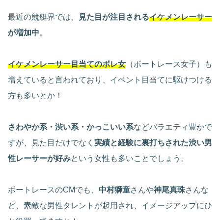
最近の競艇界では、
見た目が注目される
イケメンレーサー
が増加中
。
イケメンレーサー目当てのボレ女
（ボートレース女子）も
増えていると言われており、イベント目当てに駆けつける
方も多いとか！
さわやか系・渋い系・かっこいい系
などバラエティ豊かで
すが、見た目だけでなく
実績と経験に裏打ちされた渋い男
性レーサーが好み
という女性も多いことでしょう。
ボートレースのCMでも、
中村獅童
さんや
神尾真珠
さんな
ど、素敵な男性タレントが起用され、イメージアップにひ