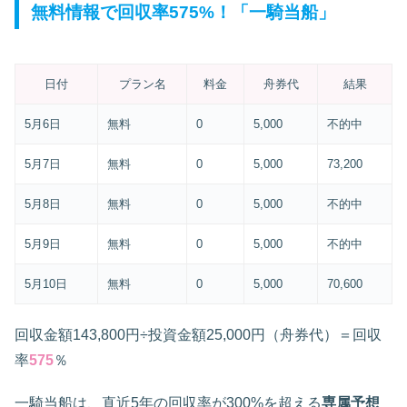
無料情報で回収率575%！「一騎当船」
日付
プラン名
料金
舟券代
結果
5月6日
無料
0
5,000
不的中
5月7日
無料
0
5,000
73,200
5月8日
無料
0
5,000
不的中
5月9日
無料
0
5,000
不的中
5月10日
無料
0
5,000
70,600
回収金額143,800円÷投資金額25,000円（舟券代）＝回収
率
575
％
一騎当船は、直近5年の回収率が300%を超える
専属予想