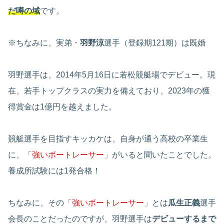
だ噂の域
です。
※ちなみに、実弟・
羽野涼
選手（登録期121期）は既婚
羽野選手は、2014年5月16日に若松競艇場でデビュー。現
在、若手トップクラスの実力を備えており、2023年の獲
得賞金は1億円を越えました。
競艇選手を目指すキッカケは、自身が通う高校の卒業生
に、「
強いボートレーサー
」がいると聞いたことでした。
養成所試験には1発合格！
ちなみに、その「
強いボートレーサー
」とは
瓜生正義
選手
会長のことだったのですが、羽野選手は
デビューするまで