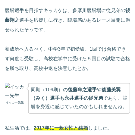
競艇選手を目指すキッカケは、多摩川競艇場に従兄弟の
後
藤翔之
選手を応援しに行き、臨場感のあるレース展開に魅
せられたそうです。
養成所へ入るべく、中学3年で初受験。1回では合格でき
ず何度も受験し、高校在学中に受けた５回目の試験で合格
を勝ち取り、高校中退を決意したとか。
同期（109期）の
後藤隼之選手
や
後藤美翼
（みく）選手
も
永井選手の従兄弟
であり、競
イッカー先生
艇を身近に感じていたのかもしれませんね。
私生活では、
2017年に一般女性と結婚
しました。