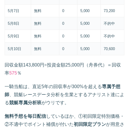
5月7日
無料
0
5,000
73,200
5月8日
無料
0
5,000
不的中
5月9日
無料
0
5,000
不的中
5月10日
無料
0
5,000
70,600
回収金額143,800円÷投資金額25,000円（舟券代）＝回収
率
575
％
一騎当船は、直近5年の回収率が300%を超える
専属予想
師
、競艇レースデータ分析を生業とするアナリスト達によ
る
競艇専属分析班
がウリです。
無料予想を毎日配信
しているほか、①初回限定特別価格・
②不適中でポイント補償が付いた
初回限定プラン
が用意さ