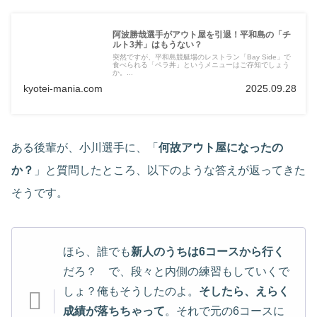
阿波勝哉選手がアウト屋を引退！平和島の「チ
ルト3丼」はもうない？
突然ですが、平和島競艇場のレストラン「Bay Side」で
食べられる「ペラ丼」というメニューはご存知でしょう
か。...
kyotei-mania.com
2025.09.28
ある後輩が、小川選手に、「
何故アウト屋になったの
か？
」と質問したところ、以下のような答えが返ってきた
そうです。
ほら、誰でも
新人のうちは6コースから行く
だろ？ で、段々と内側の練習もしていくで
しょ？俺もそうしたのよ。
そしたら、えらく
成績が落ちちゃって
。それで元の6コースに