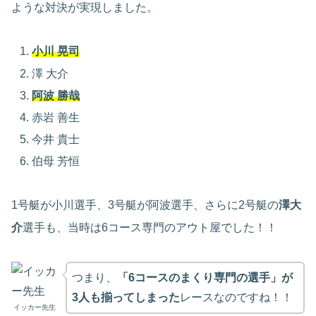
ような対決が実現しました。
小川 晃司
澤 大介
阿波 勝哉
赤岩 善生
今井 貴士
伯母 芳恒
1号艇が小川選手、3号艇が阿波選手、さらに2号艇の
澤大
介
選手も、当時は6コース専門のアウト屋でした！！
つまり、
「6コースのまくり専門の選手」が
3人も揃ってしまった
レースなのですね！！
イッカー先生