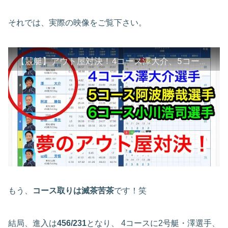
それでは、実際の映像をご覧下さい。
【競艇】アウト屋対決！4コース澤大介、5コース阿波勝哉、6コース小川浩司【ボートレース 】
もう、
コース取りは滅茶苦茶
です！笑
結局、進入は
456/231
となり、 4コースに2号艇・澤選手、