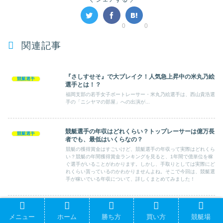
0
0
関連記事
『さしすせそ』で大ブレイク！人気急上昇中の米丸乃絵
競艇選手
選手とは！？
福岡支部の若手女子ボートレーサー・米丸乃絵選手は、西山貴浩選
手の「ニシヤマの部屋」への出演が...
競艇選手の年収はどれくらい？トップレーサーは億万長
競艇選手
者でも、最低はいくらなの？
競艇の獲得賞金はすごいけど、競艇選手の年収って実際はどれくら
い？競艇の年間獲得賞金ランキングを見ると、1年間で億単位を稼
ぐ選手がいることがわかります。しかし、手取りとしては実際にど
れくらい貰っているのかわかりませんよね。そこで今回は、競艇選
手が稼いでいる年収について、詳しくまとめてみました！
（競艇）姉弟レーサーの土屋千明選手と土屋智則選手、
競艇選手
メニュー
ホーム
勝ち方
買い方
競艇場
実は公営競技一家！？