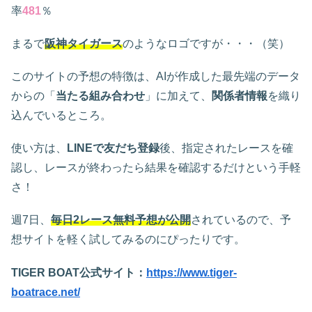
率
481
％
まるで
阪神タイガース
のようなロゴですが・・・（笑）
このサイトの予想の特徴は、AIが作成した最先端のデータ
からの「
当たる組み合わせ
」に加えて、
関係者情報
を織り
込んでいるところ。
使い方は、
LINEで友だち登録
後、指定されたレースを確
認し、レースが終わったら結果を確認するだけという手軽
さ！
週7日、
毎日2レース無料予想が公開
されているので、予
想サイトを軽く試してみるのにぴったりです。
TIGER BOAT公式サイト：
https://www.tiger-
boatrace.net/