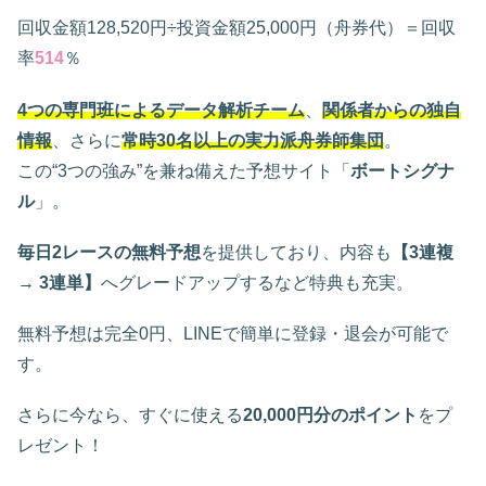
回収金額128,520円÷投資金額25,000円（舟券代）＝回収
率
514
％
4つの専門班によるデータ解析チーム
、
関係者からの独自
情報
、さらに
常時30名以上の実力派舟券師集団
。
この“3つの強み”を兼ね備えた予想サイト「
ボートシグナ
ル
」。
毎日2レースの無料予想
を提供しており、内容も
【3連複
→ 3連単】
へグレードアップするなど特典も充実。
無料予想は完全0円、LINEで簡単に登録・退会が可能で
す。
さらに今なら、すぐに使える
20,000円分のポイント
をプ
レゼント！