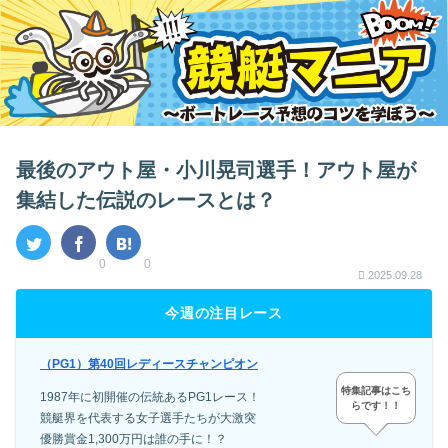
最後のアウト屋・小川晃司選手！アウト屋が
集結した伝説のレースとは？
0
0
2025.09.28
今週の注目レース
（PG1）第40回レディースチャンピオン
特集記事はこち
1987年に初開催の伝統あるPG1レース！
らです！！
競艇界を代表する女子選手たちが大激突
優勝賞金1,300万円は誰の手に！？